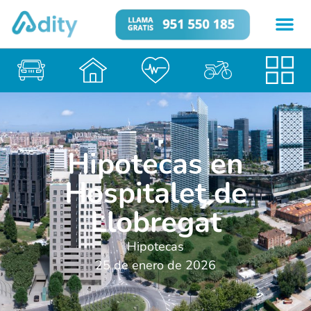
Hipotecas en
Hospitalet de
Llobregat
Hipotecas
25 de enero de 2026