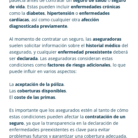
padecía antes de contratar un
seguro de salud
o
seguro
de vida
. Estas pueden incluir
enfermedades crónicas
como la
diabetes
,
hipertensión
o
enfermedades
cardíacas
, así como cualquier otra
afección
diagnosticada previamente
.
Al momento de contratar un seguro, las
aseguradoras
suelen solicitar información sobre el
historial médico
del
asegurado, y cualquier
enfermedad preexistente
deberá
ser
declarada
. Las aseguradoras consideran estas
condiciones como
factores de riesgo adicionales
, lo que
puede influir en varios aspectos:
La
aceptación de la póliza
.
Las
coberturas disponibles
.
El
coste de las primas
.
Es importante que los asegurados estén al tanto de cómo
estas condiciones pueden afectar la
contratación de un
seguro
, ya que la transparencia en la declaración de
enfermedades preexistentes es clave para evitar
problemas futuros y garantizar una cobertura adecuada.