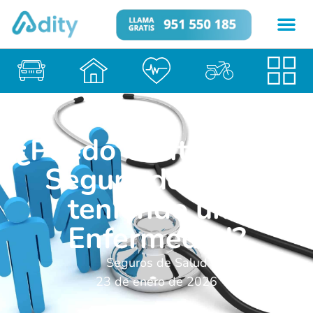
¿Puedo Contratar un
Seguro de Salud
teniendo una
Enfermedad?
Seguros de Salud
23 de enero de 2026