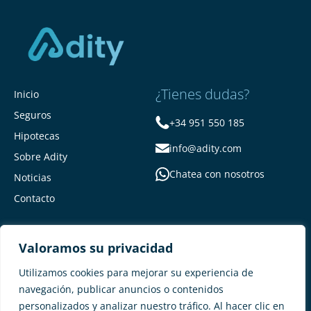
¿Tienes dudas?
Inicio
Seguros
+34 951 550 185
Hipotecas
info@adity.com
Sobre Adity
Chatea con nosotros
Noticias
Contacto
Valoramos su privacidad
Utilizamos cookies para mejorar su experiencia de
navegación, publicar anuncios o contenidos
personalizados y analizar nuestro tráfico. Al hacer clic en