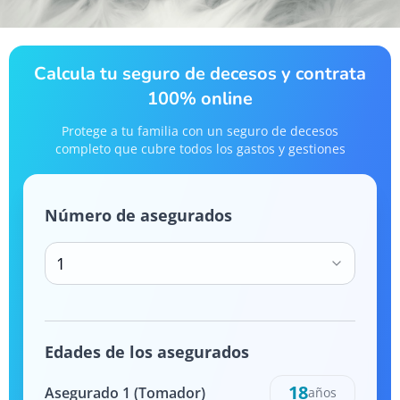
Calcula tu seguro de decesos y contrata
100% online
Protege a tu familia con un seguro de decesos
completo que cubre todos los gastos y gestiones
Número de asegurados
1
Edades de los asegurados
18
Asegurado
1
(Tomador)
años