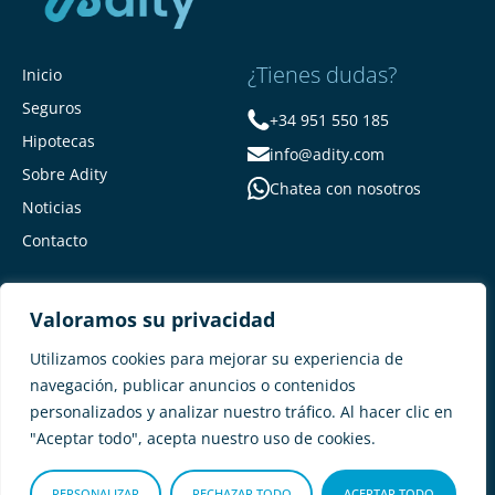
¿Tienes dudas?
Inicio
Seguros
+34 951 550 185
Hipotecas
info@adity.com
Sobre Adity
Chatea con nosotros
Noticias
Contacto
Valoramos su privacidad
Utilizamos cookies para mejorar su experiencia de
navegación, publicar anuncios o contenidos
personalizados y analizar nuestro tráfico. Al hacer clic en
Adity Seguros –
Mapa del Sitio –
"Aceptar todo", acepta nuestro uso de cookies.
Términos y condiciones –
Política de privacidad –
Cookies
PERSONALIZAR
RECHAZAR TODO
ACEPTAR TODO