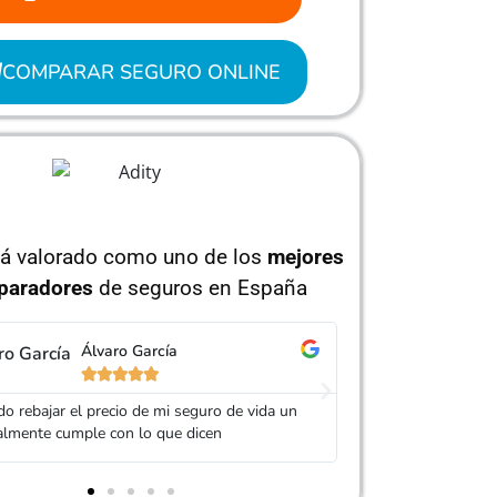
COMPARAR SEGURO ONLINE
tá valorado como uno de los
mejores
paradores
de seguros en España
Jorge Pérez
Is






 Adity por ayudarme a conseguir un seguro
Muy buen trato, es
ás barato que el anterior
mi seguro. Servic