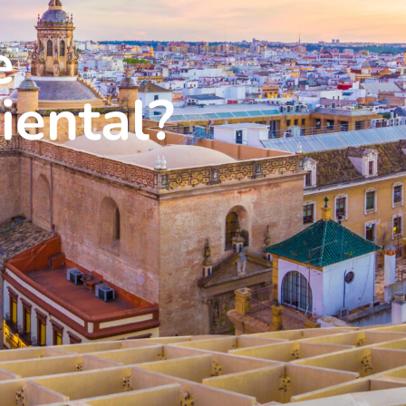
e
iental?