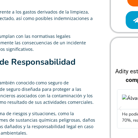
rente a los gastos derivados de la limpieza,
fectado, así como posibles indemnizaciones a
umplan con las normativas legales
mente las consecuencias de un incidente
s significativos.
 de Responsabilidad
Adity es
com
también conocido como seguro de
 de seguro diseñada para proteger a las
ancieros asociados con la contaminación y los
Álvaro García
o resultado de sus actividades comerciales.





a de riesgos y situaciones, como la
He podido rebajar el precio de mi seguro de vida un
Gracias
rames de sustancias químicas peligrosas, daños
70%, realmente cumple con lo que dicen
mucho m
as dañados y la responsabilidad legal en caso
ambientales.