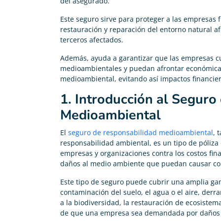
del asegurado.
Este seguro sirve para proteger a las empresas f
restauración y reparación del entorno natural a
terceros afectados.
Además, ayuda a garantizar que las empresas c
medioambientales y puedan afrontar económica
medioambiental, evitando así impactos financiero
1. Introducción al Seguro
Medioambiental
El
seguro de responsabilidad medioambiental
, 
responsabilidad ambiental, es un tipo de póliza
empresas y organizaciones contra los costos fin
Carolina Garcés
daños al medio ambiente que puedan causar com





Este tipo de seguro puede cubrir una amplia gam
Me he pasado de mi antigua compañía y ahora pago
contaminación del suelo, el agua o el aire, der
200€ menos en mi seguro de vida
a la biodiversidad, la restauración de ecosistem
de que una empresa sea demandada por daños 