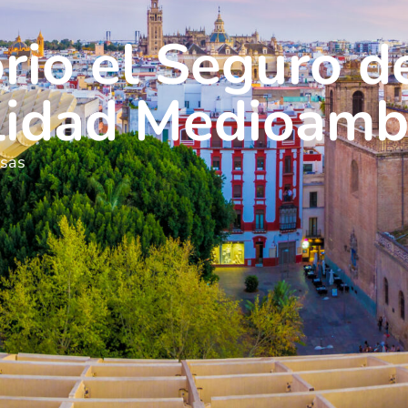
orio el Seguro d
lidad Medioamb
esas