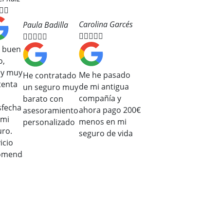


Carolina Garcés
Paula Badilla










 buen
o,
oy muy
Me he pasado
He contratado
tenta
de mi antigua
un seguro muy
compañía y
barato con
sfecha
ahora pago 200€
asesoramiento
 mi
menos en mi
personalizado
uro.
seguro de vida
icio
omendado