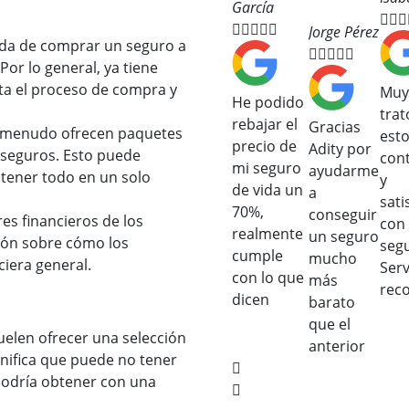
García








Jorge Pérez
da de comprar un seguro a





Por lo general, ya tiene
ita el proceso de compra y
Muy
He podido
trat
rebajar el
Gracias
 menudo ofrecen paquetes
est
precio de
Adity por
 seguros. Esto puede
con
mi seguro
ayudarme
l tener todo en un solo
y
de vida un
a
sati
70%,
conseguir
es financieros de los
con
realmente
un seguro
ión sobre cómo los
seg
cumple
mucho
ciera general.
Serv
con lo que
más
rec
dicen
barato
que el
elen ofrecer una selección
anterior
gnifica que puede no tener
podría obtener con una