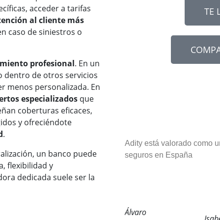
cíficas, acceder a tarifas
TE 
tención al cliente más
 en caso de siniestros o
COMPA
miento profesional
. En un
 dentro de otros servicios
ser menos personalizada. En
ertos especializados
que
eñan coberturas eficaces,
idos y ofreciéndote
d
.
Adity está valorado como u
ralización, un banco puede
seguros en España
 flexibilidad y
ora dedicada suele ser la
:
Álvaro
Isab