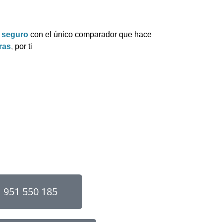
u
seguro
con el único comparador que hace
ras
,
por ti
951 550 185