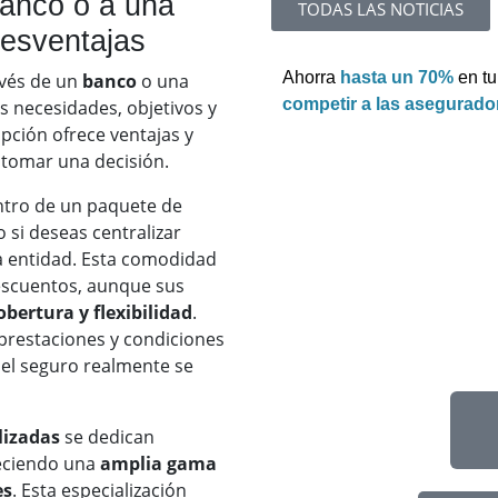
anco o a una
TODAS LAS NOTICIAS
Desventajas
Ahorra
hasta un 70%
en t
avés de un
banco
o una
competir a las asegurado
 necesidades, objetivos y
pción ofrece ventajas y
 tomar una decisión.
ntro de un paquete de
o si deseas centralizar
a entidad. Esta comodidad
escuentos, aunque sus
obertura y flexibilidad
.
 prestaciones y condiciones
 el seguro realmente se
lizadas
se dedican
reciendo una
amplia gama
es
. Esta especialización