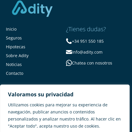
¿Tienes dudas?
Inicio
Seguros
+34 951 550 185
Hipotecas
info@adity.com
Sobre Adity
Chatea con nosotros
Noticias
Contacto
Valoramos su privacidad
Utilizamos cookies para mejorar su experiencia de
navegación, publicar anuncios o contenidos
personalizados y analizar nuestro tráfico. Al hacer clic en
Adity Seguros –
Mapa del Sitio –
"Aceptar todo", acepta nuestro uso de cookies.
Términos y condiciones –
Política de privacidad –
Cookies