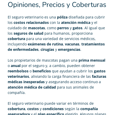
Opiniones, Precios y Coberturas
El
seguro veterinario
es una
póliza
diseñada para cubrir
los
costos relacionados
con la
atención médica
y el
cuidado de
mascotas
, como
perros
y
gatos
. Al igual que
los
seguros de salud
para humanos, proporciona
cobertura
para una variedad de servicios médicos,
incluyendo
exámenes de rutina
,
vacunas
,
tratamientos
de enfermedades
,
cirugías
y
emergencias
.
Los propietarios de mascotas pagan una
prima mensual
o
anual
por el seguro y, a cambio, pueden obtener
reembolsos
o
beneficios
que ayudan a cubrir los
gastos
veterinarios
, aliviando la carga financiera de las
facturas
médicas inesperadas
y asegurando acceso continuo a
atención médica de calidad
para sus animales de
compañía.
El seguro veterinario puede variar en términos de
cobertura
,
costos
y
condiciones
según la
compañía
aseguradora
y el
plan específico
elegido. Algunos planes