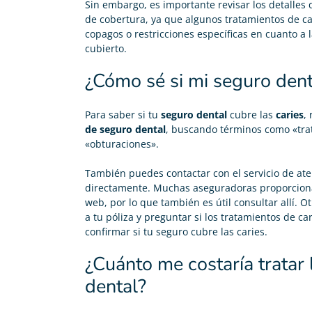
Sin embargo, es importante revisar los detalles d
de cobertura, ya que algunos tratamientos de ca
copagos o restricciones específicas en cuanto a 
cubierto.
¿Cómo sé si mi seguro dent
Para saber si tu
seguro dental
cubre las
caries
,
de seguro dental
, buscando términos como «tra
«obturaciones».
Carolina Garcés





También puedes contactar con el servicio de ate
directamente. Muchas aseguradoras proporciona
Gracias Adity por ayudarme a conseguir mi seguro de
web, por lo que también es útil consultar allí. O
salud. Sobre todo a Jaime, el agente que me atendió,
a tu póliza y preguntar si los tratamientos de ca
fue muy agradable y atento.
confirmar si tu seguro cubre las caries.
¿Cuánto me costaría tratar 
dental?