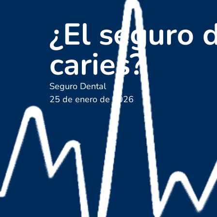
¿El seguro d
caries?
Seguro Dental
25 de enero de 2026