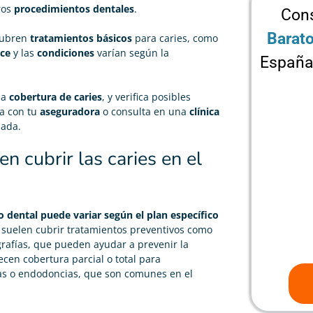
ros
procedimientos dentales
.
Cons
Barat
ubren
tratamientos básicos
para caries, como
nce
y las
condiciones
varían según la
España
la
cobertura de caries
, y verifica posibles
ta con tu
aseguradora
o consulta en una
clínica
lada.
 cubrir las caries en el
o dental puede variar según el plan específico
es suelen cubrir tratamientos preventivos como
rafías, que pueden ayudar a prevenir la
cen cobertura parcial o total para
as o endodoncias, que son comunes en el