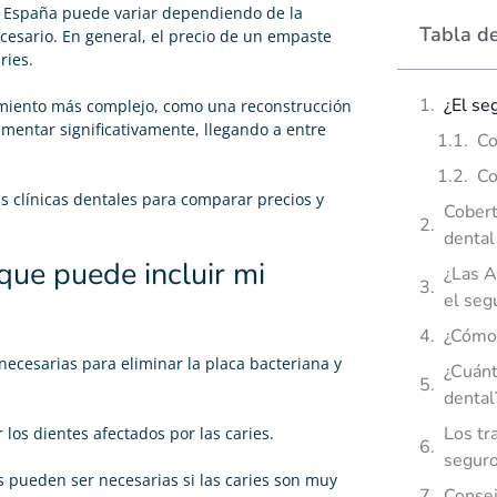
 España puede variar dependiendo de la
Tabla d
ecesario. En general, el precio de un empaste
ries.
¿El se
tamiento más complejo, como una reconstrucción
mentar significativamente, llegando a entre
Co
Co
s clínicas dentales para comparar precios y
Cobert
dental
que puede incluir mi
¿Las A
el seg
¿Cómo 
necesarias para eliminar la placa bacteriana y
¿Cuánt
dental
Los tr
los dientes afectados por las caries.
seguro
s pueden ser necesarias si las caries son muy
Consej