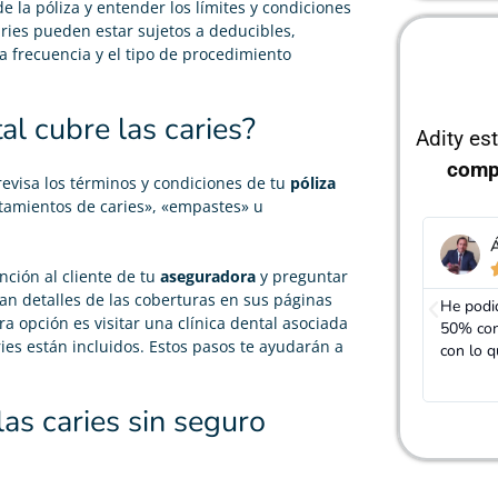
e la póliza y entender los límites y condiciones
ries pueden estar sujetos a deducibles,
la frecuencia y el tipo de procedimiento
al cubre las caries?
Adity es
comp
 revisa los términos y condiciones de tu
póliza
tamientos de caries», «empastes» u
Álvaro García
I





nción al cliente de tu
aseguradora
y preguntar
n detalles de las coberturas en sus páginas
He podido rebajar el precio de mi seguro de salud un
El agent
tra opción es visitar una clínica dental asociada
50% con las mismas coberturas. Realmente cumple
diferent
ries están incluidos. Estos pasos te ayudarán a
con lo que dicen
encontr
¡Chapó!
las caries sin seguro