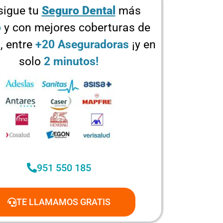
igue tu
Seguro Dental
más
o
y con mejores coberturas de
, entre
+20 Aseguradoras
¡y en
solo
2 minutos!
951 550 185
TE LLAMAMOS GRATIS