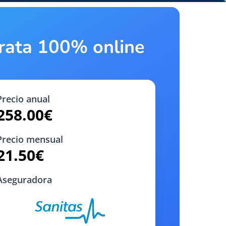
trata 100% online
Precio anual
258.00
€
Precio mensual
21.50
€
Aseguradora