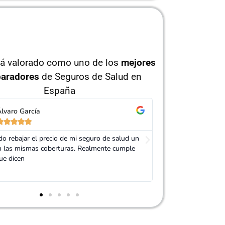
tá valorado como uno de los
mejores
aradore
s
de Seguros de Salud en
España
sabel Ruíz
Jorge Pére










e de Adity me ofreció varios presupuestos de
Muy buen trato, es
es Aseguradoras y se dejó la piel para que
mi seguro. Servic
ase un seguro de salud que me convenciera.