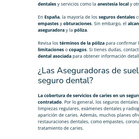
dentales
y servicios como la
anestesia local
y ot
En
España
, la mayoría de los
seguros dentales
c
empastes
y
obturaciones
. Sin embargo, el
alca
aseguradora
y la
póliza
.
Revisa los
términos de la póliza
para confirmar 
limitaciones
o
copagos
. Si tienes dudas, contac
dental asociada
para obtener información detal
¿Las Aseguradoras de suelen
seguro dental?
La cobertura de servicios de caries en un segur
contratado
. Por lo general, los seguros dental
limpiezas regulares, exámenes dentales y radiog
aparición de caries. Además, muchos planes ofre
restauraciones dentales, como empastes, coron
tratamiento de caries.