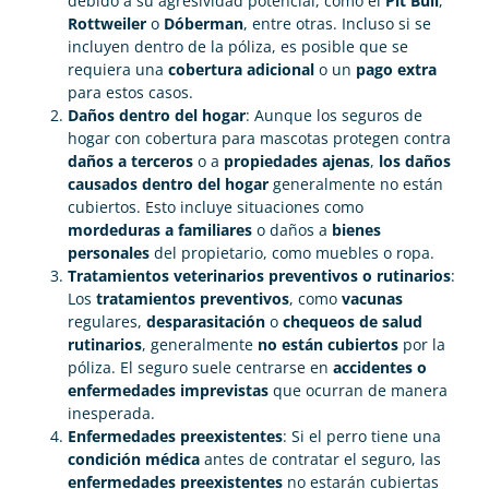
debido a su agresividad potencial, como el
Pit Bull
,
Rottweiler
o
Dóberman
, entre otras. Incluso si se
incluyen dentro de la póliza, es posible que se
requiera una
cobertura adicional
o un
pago extra
para estos casos.
Daños dentro del hogar
: Aunque los seguros de
hogar con cobertura para mascotas protegen contra
daños a terceros
o a
propiedades ajenas
,
los daños
causados dentro del hogar
generalmente no están
cubiertos. Esto incluye situaciones como
mordeduras a familiares
o daños a
bienes
personales
del propietario, como muebles o ropa.
Tratamientos veterinarios preventivos o rutinarios
:
Los
tratamientos preventivos
, como
vacunas
regulares,
desparasitación
o
chequeos de salud
rutinarios
, generalmente
no están cubiertos
por la
póliza. El seguro suele centrarse en
accidentes o
enfermedades imprevistas
que ocurran de manera
inesperada.
Enfermedades preexistentes
: Si el perro tiene una
condición médica
antes de contratar el seguro, las
enfermedades preexistentes
no estarán cubiertas