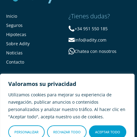
¿Tienes dudas?
Inicio
Seguros
+34 951 550 185
Hipotecas
info@adity.com
Sobre Adity
Chatea con nosotros
Noticias
Contacto
Valoramos su privacidad
Utilizamos cookies para mejorar su experiencia de
navegación, publicar anuncios o contenidos
personalizados y analizar nuestro tráfico. Al hacer clic en
Adity Seguros –
Mapa del Sitio –
"Aceptar todo", acepta nuestro uso de cookies.
Términos y condiciones –
Política de privacidad –
Cookies
PERSONALIZAR
RECHAZAR TODO
ACEPTAR TODO