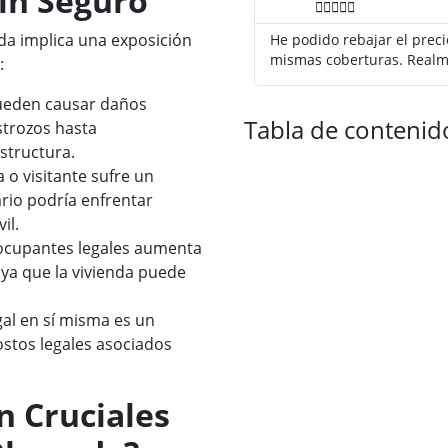
in Seguro





da implica una exposición
He podido rebajar el prec
mismas coberturas. Realm
:
ueden causar daños
Tabla de contenid
strozos hasta
structura.
 o visitante sufre un
ario podría enfrentar
il.
ocupantes legales aumenta
 ya que la vivienda puede
gal en sí misma es un
costos legales asociados
n Cruciales