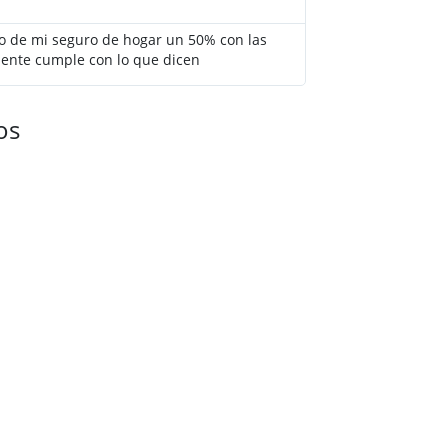





io de mi seguro de hogar un 50% con las
El agente de Adity
ente cumple con lo que dicen
Aseguradoras y se 
hogar que me conv
os