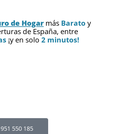
ro de Hogar
más
Barato
y
rturas de España, entre
as
¡y en solo
2 minutos!
951 550 185