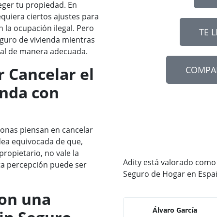
teger tu propiedad. En
equiera ciertos ajustes para
 la ocupación ilegal. Pero
TE 
guro de vivienda mientras
gal de manera adecuada.
 Cancelar el
COMPA
enda con
sonas piensan en cancelar
idea equivocada de que,
ropietario, no vale la
Adity está valorado como
ta percepción puede ser
Seguro de Hogar en Espa
con una
Álvaro García