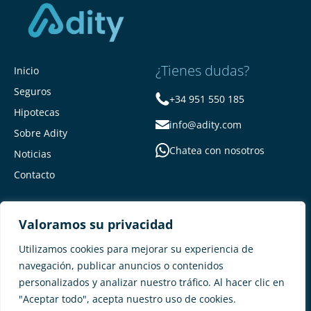
¿Tienes dudas?
Inicio
Seguros
+34 951 550 185
Hipotecas
info@adity.com
Sobre Adity
Chatea con nosotros
Noticias
Contacto
Valoramos su privacidad
Utilizamos cookies para mejorar su experiencia de
navegación, publicar anuncios o contenidos
personalizados y analizar nuestro tráfico. Al hacer clic en
Adity Seguros –
Mapa del Sitio –
"Aceptar todo", acepta nuestro uso de cookies.
Términos y condiciones –
Política de privacidad –
Cookies