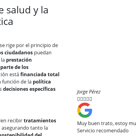
e salud y la
ica
e rige por el principio de
os ciudadanos
puedan
 la
prestación
parte de los
ción está
financiada total
n función de la
política
as
decisiones específicas
Jorge Pérez





den recibir
tratamientos
Muy buen trato, estoy mu
, asegurando tanto la
Servicio recomendado
sostenibilidad del