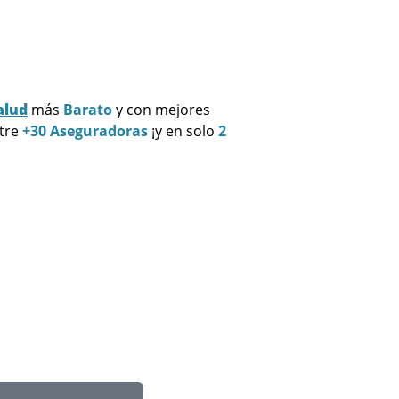
alud
más
Barato
y con mejores
ntre
+30 Aseguradoras
¡y en solo
2