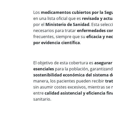
Los
medicamentos cubiertos por la Segu
en una lista oficial que es
revisada y act
por el
Ministerio de Sanidad
. Esta sele
necesarios para tratar
enferm
edades c
frecuentes, siempre que su
eficacia y ne
por evidencia científica
.
El objetivo de esta cobertura es
asegurar 
esenciales
para la población, garantizan
sostenibilidad económica del sistema d
manera, los pacientes pueden recibir
tra
sin asumir costes excesivos, mientras se 
entre
calidad asistencial y eficiencia fi
sanitario.