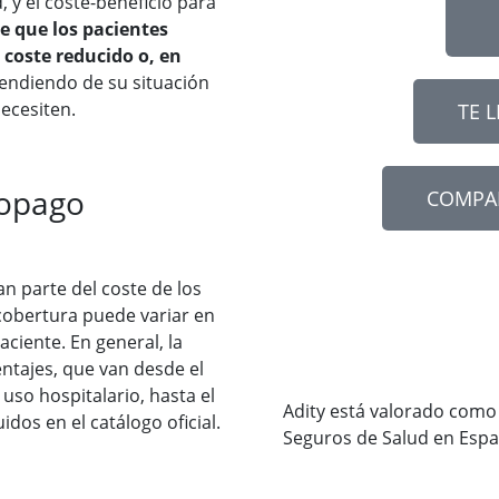
, y el coste-beneficio para
e que los pacientes
 coste reducido o, en
pendiendo de su situación
ecesiten.
TE 
copago
COMPA
n parte del coste de los
cobertura puede variar en
aciente. En general, la
ntajes, que van desde el
so hospitalario, hasta el
Adity está valorado como
os en el catálogo oficial.
Seguros de Salud en Esp