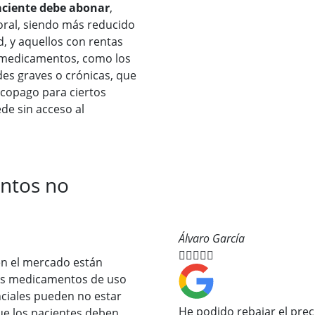
paciente debe abonar
,
oral, siendo más reducido
, y aquellos con rentas
e medicamentos, como los
es graves o crónicas, que
copago para ciertos
de sin acceso al
ntos no
Álvaro García





en el mercado están
os medicamentos de uso
ciales pueden no estar
He podido rebajar el prec
que los pacientes deben