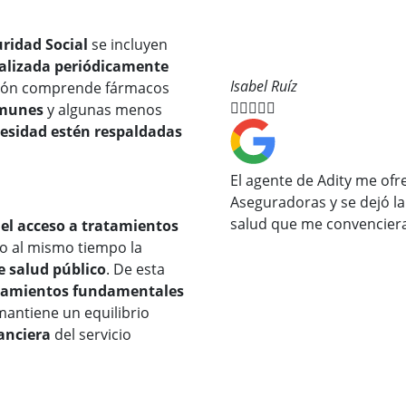
ridad Social
se incluyen
ualizada periódicamente
Isabel Ruíz
cción comprende fármacos





omunes
y algunas menos
cesidad estén respaldadas
El agente de Adity me ofr
Aseguradoras y se dejó l
salud que me convenciera
el acceso a tratamientos
do al mismo tiempo la
e salud público
. De esta
tamientos fundamentales
mantiene un equilibrio
nanciera
del servicio