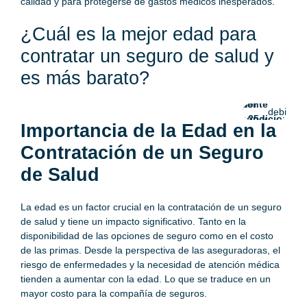
calidad y para protegerse de gastos médicos inesperados.
¿Cuál es la mejor edad para
contratar un seguro de salud y
Además,
, cuando
al iniciar
las prim
es más barato?
La mejor
el
suelen s
juventud,
exclusiones
edad
seguro
es
seguro
más baj
generalmente
por
para
de
durante
joven,
debido a
entre los 25 y
condiciones
contratar
salud
la
se
que los
Importancia de la Edad en la
35 años
preexistentes
un
pueden
asegura
Contratación de un Seguro
evitar
jóvenes
las
presenta
de Salud
La edad es un factor crucial en la contratación de un seguro
de salud y tiene un impacto significativo. Tanto en la
disponibilidad de las opciones de seguro como en el costo
de las primas. Desde la perspectiva de las aseguradoras, el
riesgo de enfermedades y la necesidad de atención médica
tienden a aumentar con la edad. Lo que se traduce en un
mayor costo para la compañía de seguros.