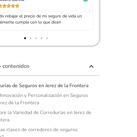










 Adity por ayudarme a conseguir un seguro
Muy buen trato, es
ás barato que el anterior
mi seguro. Servic
e contenidos
urías de Seguros en Jerez de la Frontera
 Innovación y Personalización en Seguros
erez de la Frontera
re la Variedad de Corredurías en Jerez de
ntera
as clases de corredores de seguros