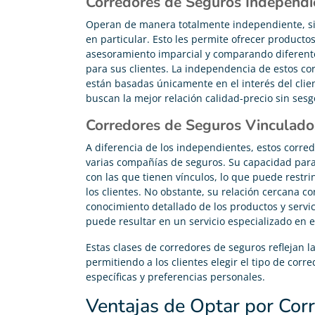
Corredores de Seguros Independi





Operan de manera totalmente independiente, s
Me he pasado de mi antigua compañía y ahora pago
en particular. Esto les permite ofrecer product
200€ menos en mi seguro de vida
asesoramiento imparcial y comparando diferente
para sus clientes. La independencia de estos c
están basadas únicamente en el interés del clien
buscan la mejor relación calidad-precio sin ses
Corredores de Seguros Vinculado
A diferencia de los independientes, estos corre
varias compañías de seguros. Su capacidad para 
con las que tienen vínculos, lo que puede restri
los clientes. No obstante, su relación cercana c
conocimiento detallado de los productos y servi
puede resultar en un servicio especializado en 
Estas clases de corredores de seguros reflejan la
permitiendo a los clientes elegir el tipo de cor
específicas y preferencias personales.
Ventajas de Optar por Corr