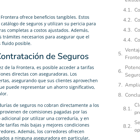
existe
Co
 Frontera ofrece beneficios tangibles. Estos
Co
catálogo de seguros y utilizan su pericia para
Co
ras completas a costos ajustados. Además,
los trámites necesarios para asegurar que el
Co
fluido posible.
Ventaj
Contratación de Seguros
Fronte
Potenc
ez de la Frontera, es posible acceder a tarifas
iones directas con aseguradoras. Los
Segur
ertas, asegurando que sus clientes aprovechen
Amplia
e puede representar un ahorro significativo,
lor.
Conclu
Cl
edurías de seguros no cobran directamente a los
os provienen de comisiones pagadas por las
pr
adicional por utilizar una correduría, y en
Se
de tarifas más bajas y mejores condiciones
op
rredores. Además, los corredores ofrecen
lados a ninguna aseguradora en particular,