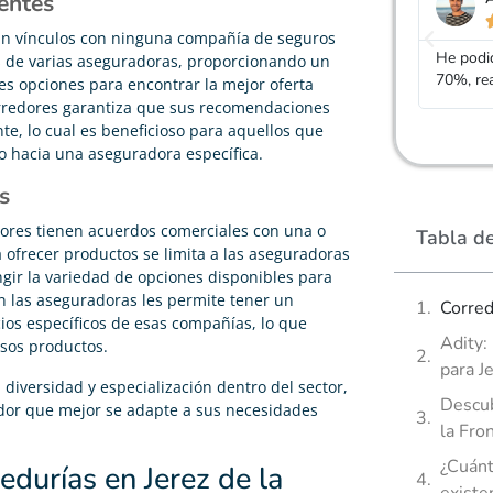
entes





in vínculos con ninguna compañía de seguros
He podido rebajar el precio de mi seguro de vida un
Gracias
os de varias aseguradoras, proporcionando un
70%, realmente cumple con lo que dicen
mucho m
s opciones para encontrar la mejor oferta
orredores garantiza que sus recomendaciones
te, lo cual es beneficioso para aquellos que
go hacia una aseguradora específica.
s
dores tienen acuerdos comerciales con una o
Tabla d
ofrecer productos se limita a las aseguradoras
ngir la variedad de opciones disponibles para
on las aseguradoras les permite tener un
Corred
cios específicos de esas compañías, lo que
Adity:
esos productos.
para J
 diversidad y especialización dentro del sector,
Descub
redor que mejor se adapte a sus necesidades
la Fro
¿Cuánt
edurías en Jerez de la