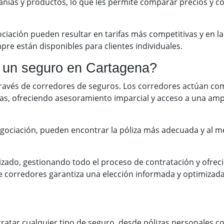
ñías y productos, lo que les permite comparar precios y c
ación pueden resultar en tarifas más competitivas y en la
re están disponibles para clientes individuales.
r un seguro en Cartagena?
través de corredores de seguros. Los corredores actúan c
oras, ofreciendo asesoramiento imparcial y acceso a una am
gociación, pueden encontrar la póliza más adecuada y al me
izado, gestionando todo el proceso de contratación y ofre
de corredores garantiza una elección informada y optimizad
tratar cualquier tipo de seguro, desde pólizas personales c