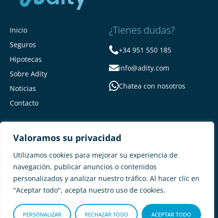
¿Tienes dudas?
Inicio
Seguros
+34 951 550 185
Hipotecas
info@adity.com
Sobre Adity
Chatea con nosotros
Noticias
Contacto
Valoramos su privacidad
Utilizamos cookies para mejorar su experiencia de
navegación, publicar anuncios o contenidos
personalizados y analizar nuestro tráfico. Al hacer clic en
Adity Seguros –
Mapa del Sitio –
"Aceptar todo", acepta nuestro uso de cookies.
Términos y condiciones –
Política de privacidad –
Cookies
PERSONALIZAR
RECHAZAR TODO
ACEPTAR TODO