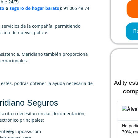
ible 24/7)
to
o
seguro de hogar barato
)
: 91 005 48 74
 servicios de la compañía, permitiendo
ación de nuevas pólizas.
 asistencia, Meridiano también proporciona
ernacionales:
Adity es
 estés, podrás obtener la ayuda necesaria de
comp
ridiano Seguros
escrita o necesitan enviar documentación,
ectrónico principales:
He podid
liente@grupoasv.com
70%, re
s@grupoasv.com