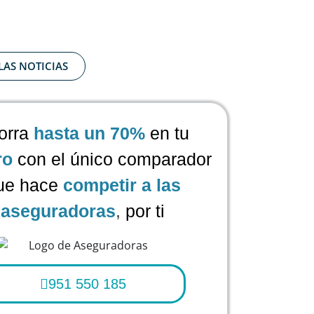
LAS NOTICIAS
orra
hasta un 70%
en tu
ro
con el único comparador
ue hace
competir a las
aseguradoras
,
por ti
951 550 185