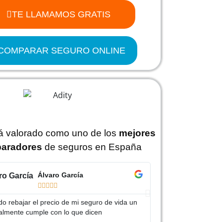
TE LLAMAMOS GRATIS
COMPARAR SEGURO ONLINE
tá valorado como uno de los
mejores
aradores
de seguros en España
Álvaro García
J






o rebajar el precio de mi seguro de vida un
Gracias Adity por a
almente cumple con lo que dicen
mucho más barato qu