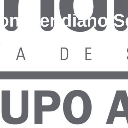
con Meridiano S
ratuitos