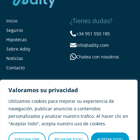
¿Tienes dudas?
Inicio
Seguros
+34 951 550 185
Hipotecas
info@adity.com
Sobre Adity
Chatea con nosotros
Noticias
Contacto
Valoramos su privacidad
Utilizamos cookies para mejorar su experiencia de
navegación, publicar anuncios o contenidos
personalizados y analizar nuestro tráfico. Al hacer clic en
Adity Seguros –
Mapa del Sitio –
"Aceptar todo", acepta nuestro uso de cookies.
Términos y condiciones –
Política de privacidad –
Cookies
PERSONALIZAR
RECHAZAR TODO
ACEPTAR TODO