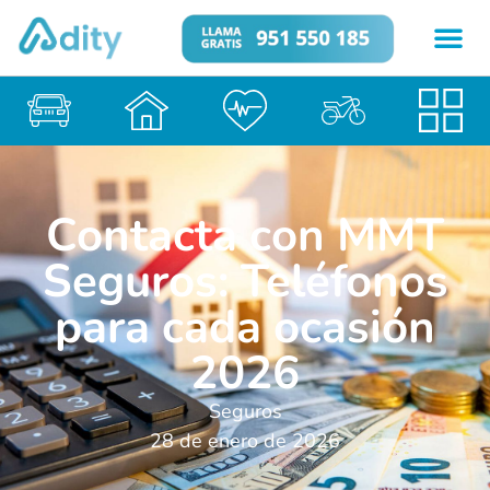
Contacta con MMT
Seguros: Teléfonos
para cada ocasión
2026
Seguros
28 de enero de 2026