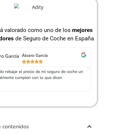
tá valorado como uno de los
mejores
dores
de Seguro de Coche en España
Álvaro García
Jo






o rebajar el precio de mi seguro de coche un
Gracias Adity por a
almente cumplen con lo que dicen
mucho más barato que
amable
e contenidos