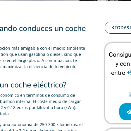
uando conduces un coche
TODAS 
 opción más amigable con el medio ambiente
Consigu
ión que usan gasolina o diésel, sino que
ro en el largo plazo. A continuación, te
y con
 maximizar la eficiencia de tu vehículo
entre
+
un coche eléctrico?
 económico en términos de consumo de
ustión interna. El coste medio de cargar
 y 0,18 euros por kilovatio hora (kWh),
tada.
y una autonomía de 250-300 kilómetros, el
tre 4,8 y 7,2 euros. Además, los coches