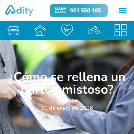
¿Cómo se rellena un
parte amistoso?
Seguros
21 de enero de 2026