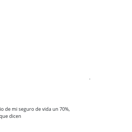
Jorge Pérez





Gracias Adity por
io de mi seguro de vida un 70%,
barato que el ante
que dicen