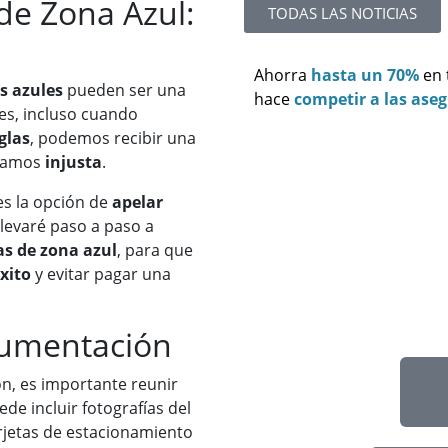
de Zona Azul:
TODAS LAS NOTICIAS
Ahorra
hasta un 70%
en
s azules
pueden ser una
hace
competir a las ase
es, incluso cuando
glas
, podemos recibir una
ramos
injusta
.
s la opción de
apelar
 llevaré paso a paso a
as de zona azul
, para que
xito
y evitar pagar una
cumentación
n, es importante reunir
de incluir fotografías del
arjetas de estacionamiento