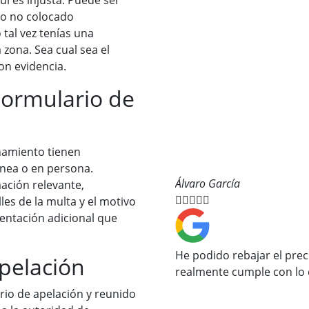
ul es injusta. Puede ser
ro no colocado
 tal vez tenías una
 zona. Sea cual sea el
on evidencia.
Formulario de
namiento tienen
ínea o en persona.
Álvaro García
ación relevante,





les de la multa y el motivo
entación adicional que
He podido rebajar el prec
Apelación
realmente cumple con lo 
io de apelación y reunido