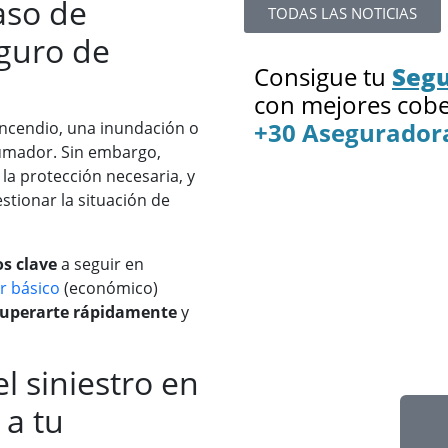
aso de
TODAS LAS NOTICIAS
eguro de
Consigue tu
Segu
con mejores cobe
+30 Asegurador
 incendio, una inundación o
rumador. Sin embargo,
la protección necesaria, y
stionar la situación de
s clave
a seguir en
r básico
(económico)
cuperarte rápidamente
y
l siniestro en
 a tu