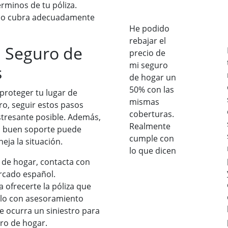
rminos de tu póliza.
ido cubra adecuadamente
He podido
rebajar el
n Seguro de
precio de
mi seguro
s
de hogar un
50% con las
 proteger tu lugar de
mismas
tro, seguir estos pasos
coberturas.
stresante posible. Además,
Realmente
un buen soporte puede
cumple con
ja la situación.
lo que dicen
o de hogar, contacta con
ercado español.
ofrecerte la póliza que
ello con asesoramiento
e ocurra un siniestro para
ro de hogar.