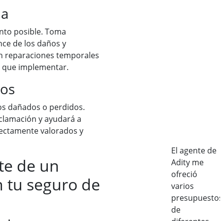
ia
nto posible. Toma
nce de los daños y
on reparaciones temporales
o que implementar.
dos
tos dañados o perdidos.
eclamación y ayudará a
rectamente valorados y
El agente de
te de un
Adity me
ofreció
en tu seguro de
varios
presupuesto
de