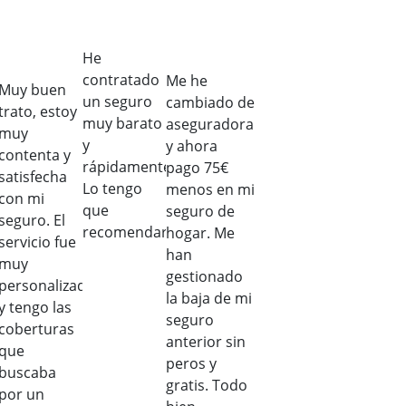
He
contratado
Me he
Muy buen
un seguro
cambiado de
trato, estoy
muy barato
aseguradora
muy
y
y ahora
contenta y
rápidamente.
pago 75€
satisfecha
Lo tengo
menos en mi
con mi
que
seguro de
seguro. El
recomendar
hogar. Me
servicio fue
han
muy
gestionado
personalizado
la baja de mi
y tengo las
seguro
coberturas
anterior sin
que
peros y
buscaba
gratis. Todo
por un