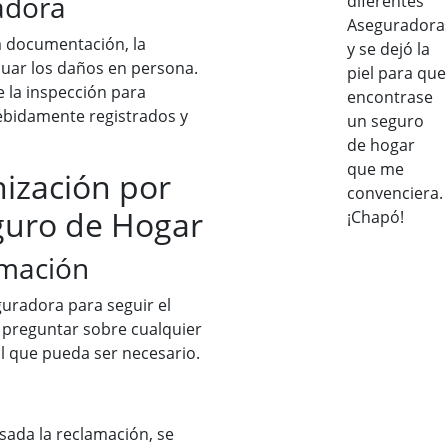
adora
diferentes
Aseguradora
la documentación, la
y se dejó la
luar los daños en persona.
piel para que
 la inspección para
encontrase
ebidamente registrados y
un seguro
de hogar
que me
ización por
convenciera.
eguro de Hogar
¡Chapó!
amación
uradora para seguir el
 preguntar sobre cualquier
 que pueda ser necesario.
sada la reclamación, se