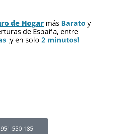
ro de Hogar
más
Barato
y
rturas de España, entre
as
¡y en solo
2 minutos!
951 550 185