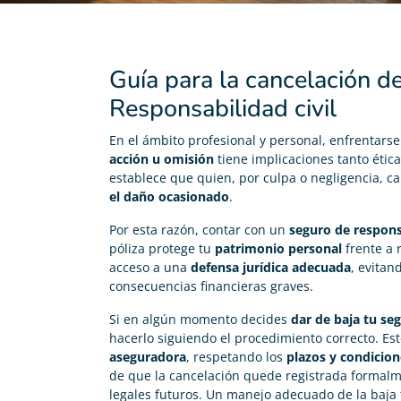
Guía para la cancelación d
Responsabilidad civil
En el ámbito profesional y personal, enfrentarse
acción u omisión
tiene implicaciones tanto étic
establece que quien, por culpa o negligencia, ca
el daño ocasionado
.
Por esta razón, contar con un
seguro de responsa
póliza protege tu
patrimonio personal
frente a 
acceso a una
defensa jurídica adecuada
, evitan
consecuencias financieras graves.
Carolina Garcés
Si en algún momento decides
dar de baja tu seg





hacerlo siguiendo el procedimiento correcto. Es
Me he pasado de mi antigua compañía, me han dado
aseguradora
, respetando los
plazos y condicion
de baja de la anterior gratis y ahora pago 200€ menos
de que la cancelación quede registrada formalm
en mi seguro de vida. Todo perfecto!
legales futuros. Un manejo adecuado de la baja t