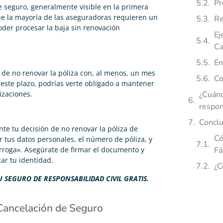
Pr
de seguro, generalmente visible en la primera
que la mayoría de las aseguradoras requieren un
Re
oder procesar la baja sin renovación
Ej
Ca
En
n de no renovar la póliza con, al menos, un mes
Co
 este plazo, podrías verte obligado a mantener
izaciones.
¿Cuánd
respon
Conclu
e tu decisión de no renovar la póliza de
Có
r tus datos personales, el número de póliza, y
órroga». Asegúrate de firmar el documento y
Fá
car tu identidad.
¿C
 SEGURO DE RESPONSABILIDAD CIVIL GRATIS.
Cancelación de Seguro