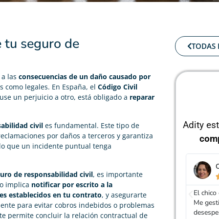
e tu seguro de
TODAS 
 a las
consecuencias de un daño causado por
as como legales. En España, el
Código Civil
use un perjuicio a otro, está obligado a
reparar
Adity es
bilidad civil
es fundamental. Este tipo de
reclamaciones por daños a terceros y garantiza
com
do que un incidente puntual tenga
Olivia Revilla
uro de responsabilidad civil
, es importante





to implica
notificar por escrito a la
El chico que me atendió fue muy amable y profesional.
Gracias 
es establecidos en tu contrato
, y asegurarte
Me gestionó la baja de mi seguro que me tenia ya
un segur
ente para evitar cobros indebidos o problemas
desesperada.
e permite concluir la relación contractual de