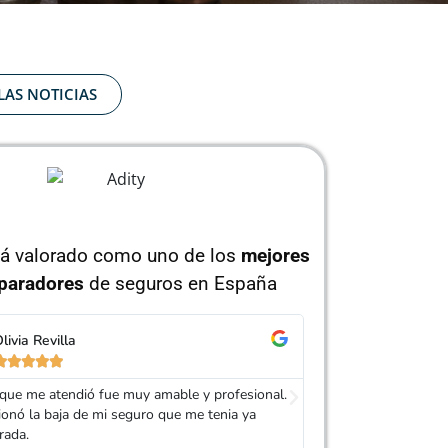
LAS NOTICIAS
tá valorado como uno de los
mejores
paradores
de seguros en España
Pedro Hurtado
Is






Adity por darme de baja mi seguro y conseguir
Silvia fué la agen
o mucho más barato que el anterior.
gestionó la baja, 
diferentes asegurad