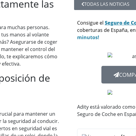
ctamente las
TODAS LAS NOTICIAS
Consigue el
Seguro de C
ara muchas personas.
coberturas de España, e
 tus manos al volante
minutos!
emás? Asegurarse de coger
 mantener el control del
lo, te explicaremos cómo
efectiva.
COMPA
posición de
Adity está valorado como
rucial para mantener un
Seguro de Coche en Espa
 la seguridad al conducir.
rtos en seguridad vial es
illas de un reloj, donde la