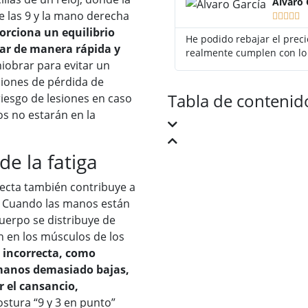
Jorge Pér
e las 9 y la mano derecha





orciona un equilibrio
seguro de coche un 50%,
Gracias Adity por ayudar
nar de manera rápida y
n
barato que el anterior y e
iobrar para evitar un
aciones de pérdida de
Tabla de contenid
riesgo de lesiones en caso
os no estarán en la
e la fatiga
ecta también contribuye a
. Cuando las manos están
cuerpo se distribuye de
ón en los músculos de los
 incorrecta, como
 manos demasiado bajas,
 el cansancio,
ostura “9 y 3 en punto”