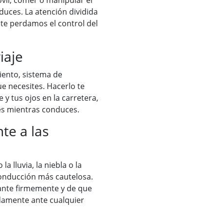
vil, comer o manipular el
uces. La atención dividida
nte perdamos el control del
iaje
siento, sistema de
ue necesites. Hacerlo te
y tus ojos en la carretera,
tes mientras conduces.
e a las
a lluvia, la niebla o la
conducción más cautelosa.
ante firmemente y de que
damente ante cualquier