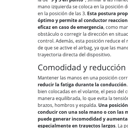
Álvaro García
mano izquierda se coloca en la posición d





en la posición de las 3.
Esta postura prop
ora pago 200€ menos en
He podido rebajar el precio de mi 
óptimo y permite al conductor reaccio
aja del seguro anterior
realmente cumplen con lo que dice
eficaz en caso de emergencia
, como man
obstáculo o corregir la dirección en situ
control. Además, esta posición reduce el 
de que se active el airbag, ya que las man
trayectoria directa del dispositivo.
Comodidad y reducción d
Mantener las manos en una posición corr
reducir la fatiga durante la conducción
bien colocadas en el volante, el peso del 
manera equilibrada, lo que evita la tensi
brazos, hombros y espalda.
Una posición
conducir con una sola mano o con las
puede generar incomodidad y aumentar
especialmente en trayectos largos
. La p