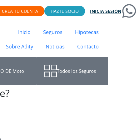
CREA TU CUENTA
HAZTE SOCIO
INICIA SESIÓN
Inicio
Seguros
Hipotecas
Sobre Adity
Noticias
Contacto
O DE Moto
Todos los Seguros
e?