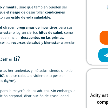
co
y
mental
, sino que también pueden ser
 que el
riesgo
de desarrollar
condiciones
 con un
estilo de vida saludable
.
ud
ofrecen
programas de incentivos
para sus
enestar
o logran ciertos
hitos de salud
, como
ueden incluir
descuentos en las primas
,
cceso a
recursos de salud
y
bienestar a
precios
ara ti?
varias herramientas y métodos, siendo uno de
MC)
, que se calcula dividiendo tu peso en
s (kg/m²).
para la mayoría de los adultos. Sin embargo, el
Adity es
ción corporal, distribución de grasa, edad,
comp