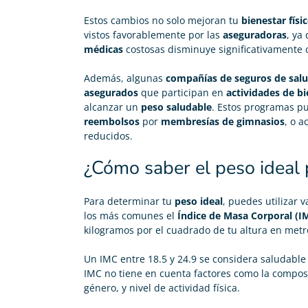
Estos cambios no solo mejoran tu
bienestar físi
vistos favorablemente por las
aseguradoras
, ya
médicas
costosas disminuye significativamente
Además, algunas
compañías de seguros de sal
asegurados
que participan en
actividades de bi
alcanzar un
peso saludable
. Estos programas p
reembolsos
por
membresías de gimnasios
, o a
reducidos.
¿Cómo saber el peso ideal p
Para determinar tu
peso ideal
, puedes utilizar 
los más comunes el
Índice de Masa Corporal (I
kilogramos por el cuadrado de tu altura en metro
Un IMC entre 18.5 y 24.9 se considera saludable 
IMC no tiene en cuenta factores como la composi
género, y nivel de actividad física.