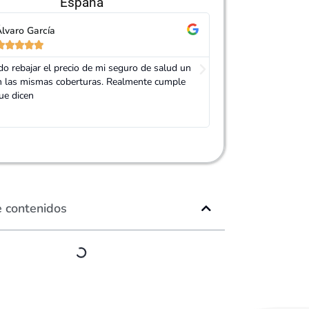
España
lvaro García
Isabel Ruíz










o rebajar el precio de mi seguro de salud un
El agente de Adity m
 las mismas coberturas. Realmente cumple
diferentes Asegurado
ue dicen
encontrase un segur
¡Chapó!
e contenidos