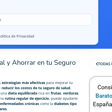
olítica de Privacidad
al y Ahorrar en tu Seguro
TODAS 
s
estrategias más efectivas
para mejorar tu
Consi
e
reducir los costos de tu seguro de salud
.
a una
dieta equilibrada
rica en
frutas
,
verduras
,
Barat
una
rutina regular de ejercicio
, puede ayudarte
España
 enfermedades crónicas
como la
diabetes tipo
ares
.