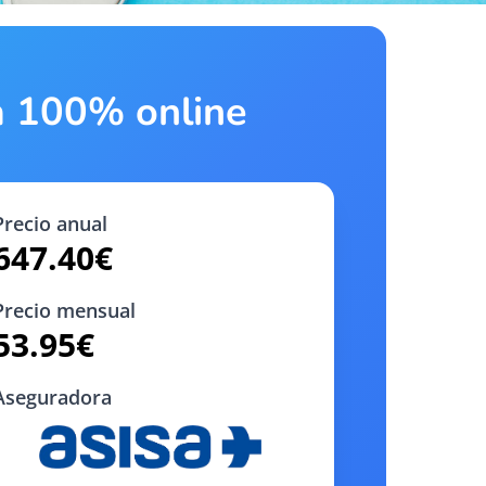
ta 100% online
Precio anual
647.40
€
Precio mensual
53.95
€
Aseguradora