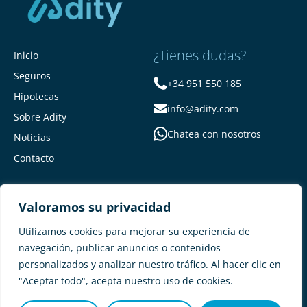
¿Tienes dudas?
Inicio
Seguros
+34 951 550 185
Hipotecas
info@adity.com
Sobre Adity
Chatea con nosotros
Noticias
Contacto
Valoramos su privacidad
Utilizamos cookies para mejorar su experiencia de
navegación, publicar anuncios o contenidos
personalizados y analizar nuestro tráfico. Al hacer clic en
Adity Seguros –
Mapa del Sitio –
"Aceptar todo", acepta nuestro uso de cookies.
Términos y condiciones –
Política de privacidad –
Cookies