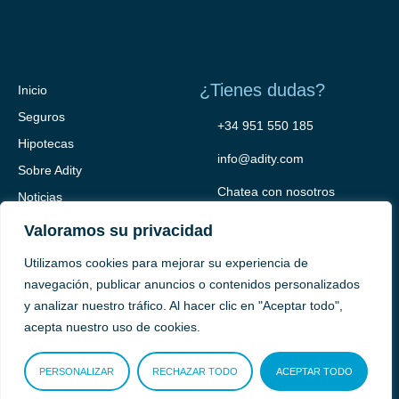
¿Tienes dudas?
Inicio
Seguros
+34 951 550 185
Hipotecas
info@adity.com
Sobre Adity
Chatea con nosotros
Noticias
Contacto
Valoramos su privacidad
Utilizamos cookies para mejorar su experiencia de
navegación, publicar anuncios o contenidos personalizados
y analizar nuestro tráfico. Al hacer clic en "Aceptar todo",
acepta nuestro uso de cookies.
PERSONALIZAR
RECHAZAR TODO
ACEPTAR TODO
Adity Seguros –
Mapa del Sitio –
Términos y condiciones –
Política de privacidad –
Cookies