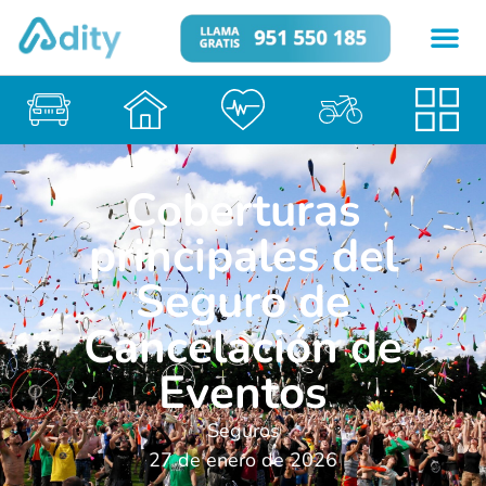
Coberturas
principales del
Seguro de
Cancelación de
Eventos
Seguros
27 de enero de 2026