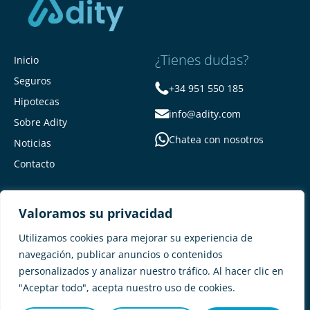
¿Tienes dudas?
Inicio
Seguros
+34 951 550 185
Hipotecas
info@adity.com
Sobre Adity
Chatea con nosotros
Noticias
Contacto
Valoramos su privacidad
Utilizamos cookies para mejorar su experiencia de
navegación, publicar anuncios o contenidos
personalizados y analizar nuestro tráfico. Al hacer clic en
Adity Seguros –
Mapa del Sitio –
"Aceptar todo", acepta nuestro uso de cookies.
Términos y condiciones –
Política de privacidad –
Cookies