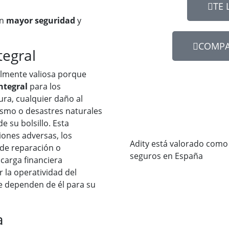
TE 
an
mayor seguridad
y
COMPA
tegral
almente valiosa porque
ntegral
para los
ura, cualquier daño al
ismo o desastres naturales
 su bolsillo. Esta
iones adversas, los
Adity está valorado como
 de reparación o
seguros en España
 carga financiera
r la operatividad del
e dependen de él para su
a