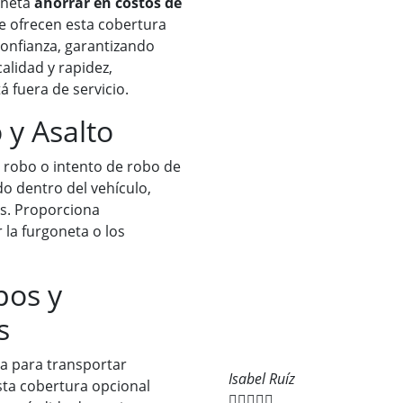
oneta
ahorrar en costos de
 ofrecen esta cobertura
confianza, garantizando
calidad y rapidez,
á fuera de servicio.
 y Asalto
l robo o intento de robo de
do dentro del vehículo,
s. Proporciona
la furgoneta o los
pos y
s
ta para transportar
Isabel Ruíz
sta cobertura opcional




