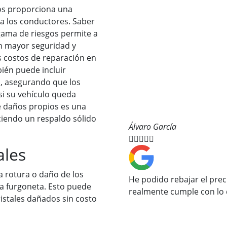
os proporciona una
a los conductores. Saber
gama de riesgos permite a
on mayor seguridad y
 costos de reparación en
ién puede incluir
úa, asegurando que los
i su vehículo queda
e daños propios es una
ciendo un respaldo sólido
Álvaro García





ales
a rotura o daño de los
He podido rebajar el prec
la furgoneta. Esto puede
realmente cumple con lo 
ristales dañados sin costo