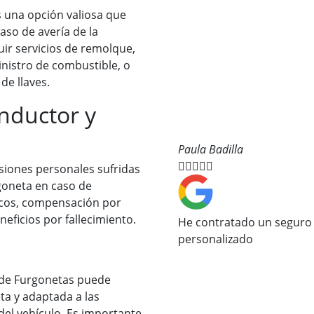
s una opción valiosa que
aso de avería de la
uir servicios de remolque,
nistro de combustible, o
de llaves.
nductor y
Paula Badilla





siones personales sufridas
rgoneta en caso de
icos, compensación por
eficios por fallecimiento.
He contratado un seguro
personalizado
 de Furgonetas puede
a y adaptada a las
del vehículo. Es importante