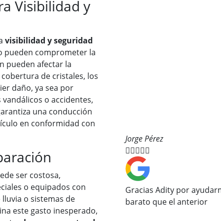
 Visibilidad y
la
visibilidad y seguridad
olo pueden comprometer la
én pueden afectar la
 cobertura de cristales, los
er daño, ya sea por
s vandálicos o accidentes,
garantiza una conducción
hículo en conformidad con
Jorge Pérez





paración
ede ser costosa,
peciales o equipados con
Gracias Adity por ayuda
lluvia o sistemas de
barato que el anterior
mina este gasto inesperado,