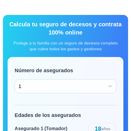
Calcula tu seguro de decesos y contrata
100% online
Protege a tu familia con un seguro de decesos completo
que cubre todos los gastos y gestiones
Número de asegurados
1
Edades de los asegurados
18
Asegurado
1
(Tomador)
años