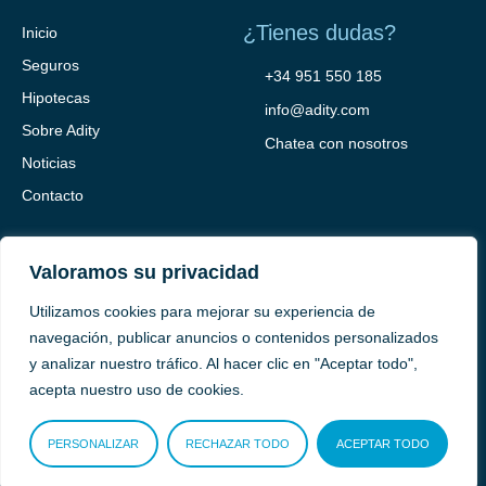
¿Tienes dudas?
Inicio
Seguros
+34 951 550 185
Hipotecas
info@adity.com
Sobre Adity
Chatea con nosotros
Noticias
Contacto
Valoramos su privacidad
Utilizamos cookies para mejorar su experiencia de
navegación, publicar anuncios o contenidos personalizados
y analizar nuestro tráfico. Al hacer clic en "Aceptar todo",
Adity Seguros –
Mapa del Sitio –
Términos y condiciones –
acepta nuestro uso de cookies.
Política de privacidad –
Cookies
PERSONALIZAR
RECHAZAR TODO
ACEPTAR TODO