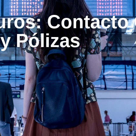
uros: Contacto 
y Pólizas