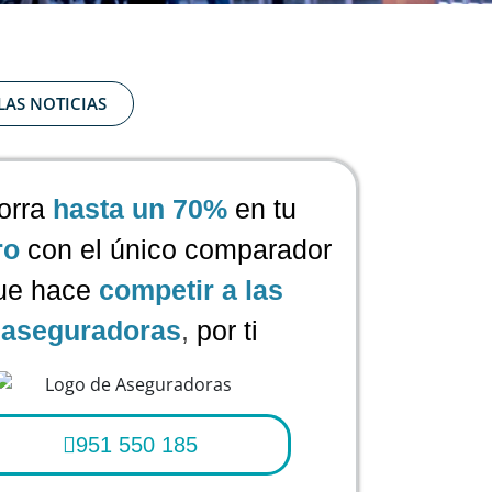
LAS NOTICIAS
orra
hasta un 70%
en tu
ro
con el único comparador
ue hace
competir a las
aseguradoras
,
por ti
951 550 185