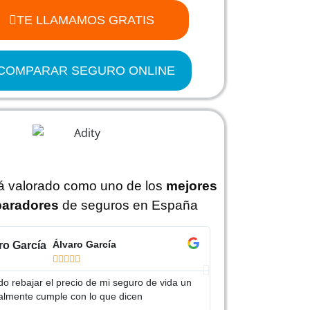
TE LLAMAMOS GRATIS
COMPARAR SEGURO ONLINE
tá valorado como uno de los
mejores
aradores
de seguros en España
Álvaro García
J






o rebajar el precio de mi seguro de vida un
Gracias Adity por a
almente cumple con lo que dicen
mucho más barato qu