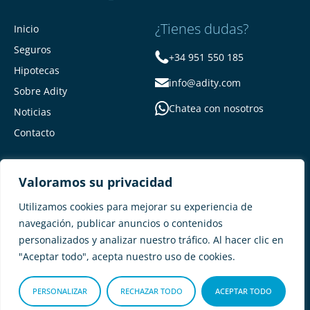
¿Tienes dudas?
Inicio
Seguros
+34 951 550 185
Hipotecas
info@adity.com
Sobre Adity
Chatea con nosotros
Noticias
Contacto
Valoramos su privacidad
Utilizamos cookies para mejorar su experiencia de
navegación, publicar anuncios o contenidos
personalizados y analizar nuestro tráfico. Al hacer clic en
Adity Seguros –
Mapa del Sitio –
"Aceptar todo", acepta nuestro uso de cookies.
Términos y condiciones –
Política de privacidad –
Cookies
PERSONALIZAR
RECHAZAR TODO
ACEPTAR TODO