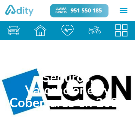
Aegon: Tipos de
Seguros,
Valoraciones y
Coberturas en 2026
Seguros
29 de enero de 2026