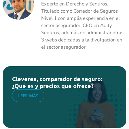
Experto en Derecho y Seguros.
Titulado como Corredor de Seguros
Nivel 1 con amplia experiencia en el
sector asegurador. CEO en Adity
Seguros, además de administrar otras
3 webs dedicadas a la divulgación en
el sector asegurador.
Cleverea, comparador de seguro:
¿Qué es y precios que ofrece?
LEER MÁS