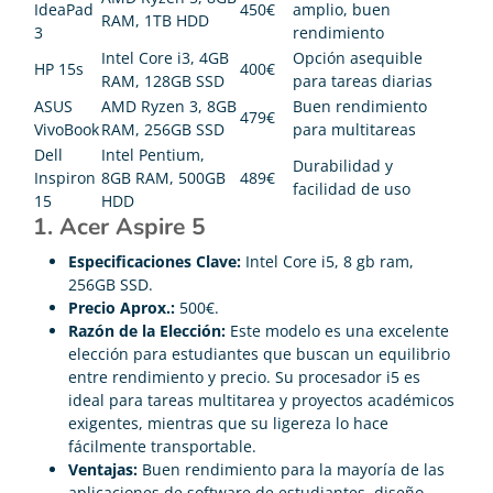
IdeaPad
450€
amplio, buen
RAM, 1TB HDD
3
rendimiento
Intel Core i3, 4GB
Opción asequible
HP 15s
400€
RAM, 128GB SSD
para tareas diarias
ASUS
AMD Ryzen 3, 8GB
Buen rendimiento
479€
VivoBook
RAM, 256GB SSD
para multitareas
Dell
Intel Pentium,
Durabilidad y
Inspiron
8GB RAM, 500GB
489€
facilidad de uso
15
HDD
1. Acer Aspire 5
Especificaciones Clave:
Intel Core i5, 8 gb ram,
256GB SSD.
Precio Aprox.:
500€.
Razón de la Elección:
Este modelo es una excelente
elección para estudiantes que buscan un equilibrio
entre rendimiento y precio. Su procesador i5 es
ideal para tareas multitarea y proyectos académicos
exigentes, mientras que su ligereza lo hace
fácilmente transportable.
Ventajas:
Buen rendimiento para la mayoría de las
aplicaciones de software de estudiantes, diseño