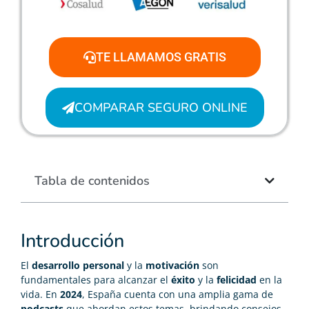
TE LLAMAMOS GRATIS
COMPARAR SEGURO ONLINE
Tabla de contenidos
Introducción
El
desarrollo personal
y la
motivación
son
fundamentales para alcanzar el
éxito
y la
felicidad
en la
vida. En
2024
, España cuenta con una amplia gama de
podcasts
que abordan estos temas, brindando consejos,