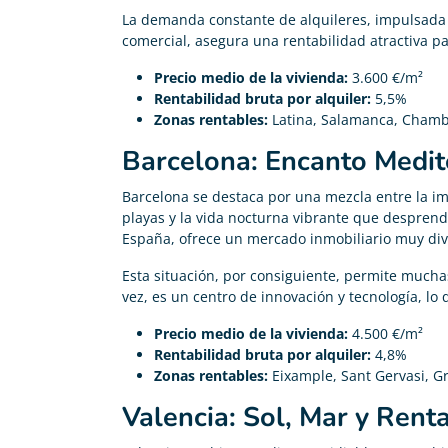
La demanda constante de alquileres, impulsada p





comercial, asegura una rentabilidad atractiva par
Me he pasado de mi antigua compañía y ahora pago
200€ menos en mi seguro de vida
Precio medio de la vivienda:
3.600 €/m²
Rentabilidad bruta por alquiler:
5,5%
Zonas rentables:
Latina, Salamanca, Chamb
Barcelona: Encanto Medi
Barcelona se destaca por una mezcla entre la im
playas y la vida nocturna vibrante que despren
España, ofrece un mercado inmobiliario muy div
Esta situación, por consiguiente, permite muchas
vez, es un centro de innovación y tecnología, lo
Precio medio de la vivienda:
4.500 €/m²
Rentabilidad bruta por alquiler:
4,8%
Zonas rentables:
Eixample, Sant Gervasi, G
Valencia: Sol, Mar y Rent