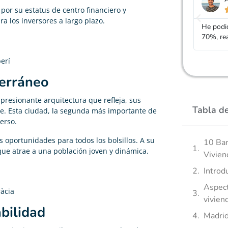
or su estatus de centro financiero y





a los inversores a largo plazo.
He podido rebajar el precio de mi seguro de vida un
Gracias
70%, realmente cumple con lo que dicen
mucho m
erí
terráneo
presionante arquitectura que refleja, sus
Tabla d
de. Esta ciudad, la segunda más importante de
erso.
 oportunidades para todos los bolsillos. A su
10 Bar
 que atrae a una población joven y dinámica.
Vivien
Introd
Aspect
ràcia
vivien
abilidad
Madrid