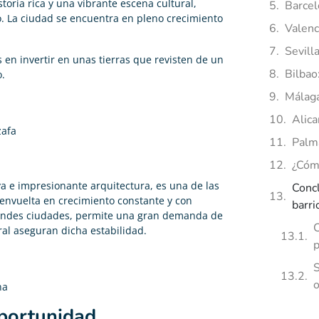
toria rica y una vibrante escena cultural,
Barcel
o. La ciudad se encuentra en pleno crecimiento
Valenc
Sevill
s en invertir en unas tierras que revisten de un
Bilbao
.
Málaga
Alica
zafa
Palma
¿Cómo
iva e impresionante arquitectura, es una de las
Concl
 envuelta en crecimiento constante y con
barri
randes ciudades, permite una gran demanda de
C
ural aseguran dicha estabilidad.
p
S
o
na
Oportunidad