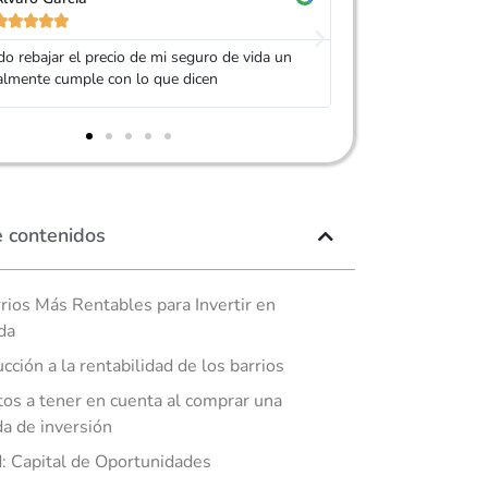










 Adity por ayudarme a conseguir un seguro
Muy buen trato, es
ás barato que el anterior
mi seguro. Servic
e contenidos
rios Más Rentables para Invertir en
da
ucción a la rentabilidad de los barrios
os a tener en cuenta al comprar una
da de inversión
: Capital de Oportunidades