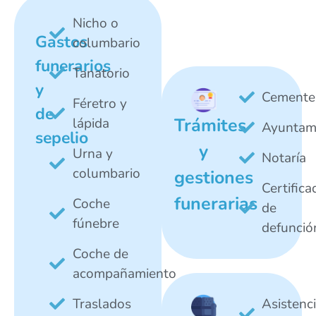
Nicho o
Gastos
columbario
funerarios
Tanatorio
y
Cemente
Féretro y
de
Trámites
lápida
Ayuntam
sepelio
y
Urna y
Notaría
columbario
gestiones
Certifica
funerarias
Coche
de
fúnebre
defunció
Coche de
acompañamiento
Traslados
Asistenc