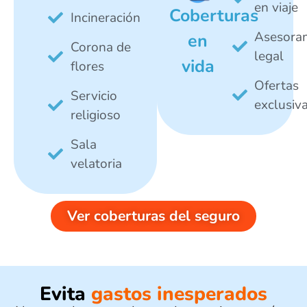
en viaje
Coberturas
Incineración
Asesora
en
Corona de
legal
vida
flores
Ofertas
Servicio
exclusiv
religioso
Sala
velatoria
Ver coberturas del seguro
Evita
gastos inesperados