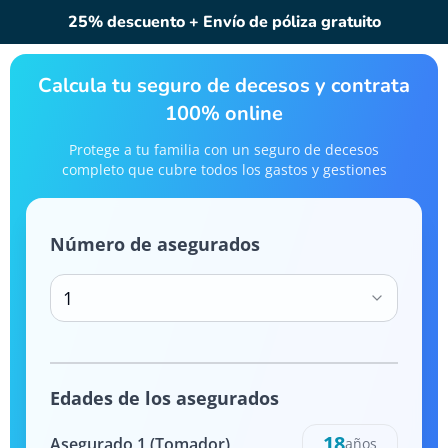
25% descuento + Envío de póliza gratuito
Calcula tu seguro de decesos y contrata
100% online
Protege a tu familia con un seguro de decesos
completo que cubre todos los gastos y gestiones
Número de asegurados
1
Edades de los asegurados
18
Asegurado
1
(Tomador)
años