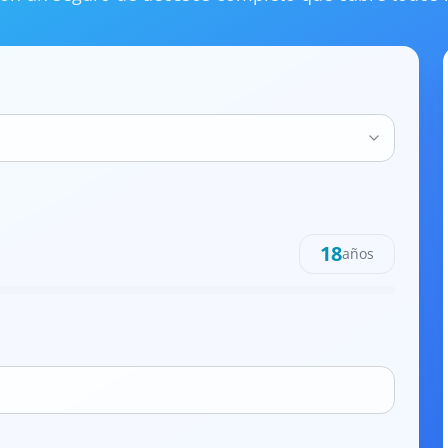
18
años