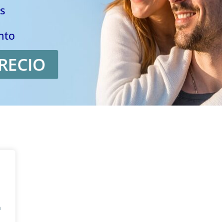
s
nto
RECIO
n